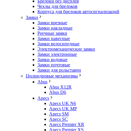
Брелоки без дисплея
Чехлы для брелоков
Корпуса для брелоков автосигнализаций
Замки
Замки врезные
Замки накладные
Реечные замки
Замки навесные
Замки велосипедные
Электромеханические замки
Замки электронные
Замки кодовые
Замки почтовые
Замки для рольставен
Цилиндровые механизмы
Abus
Abus X12R
Abus D6
Apecs
Apecs UK N6
Apecs UK MP
Apecs SM
Apecs SC
Apecs Premier XR
Apecs Premier XS