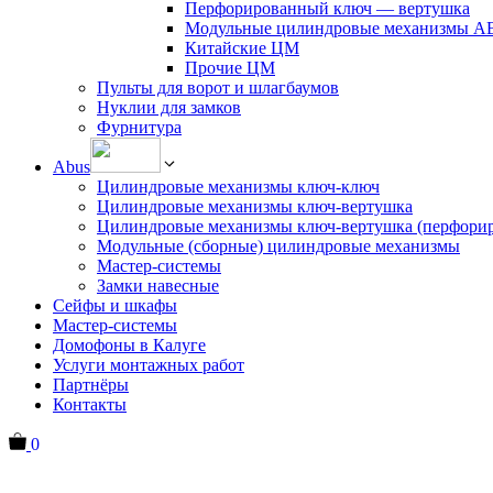
Перфорированный ключ — вертушка
Модульные цилиндровые механизмы 
Китайские ЦМ
Прочие ЦМ
Пульты для ворот и шлагбаумов
Нуклии для замков
Фурнитура
Abus
Цилиндровые механизмы ключ-ключ
Цилиндровые механизмы ключ-вертушка
Цилиндровые механизмы ключ-вертушка (перфори
Модульные (сборные) цилиндровые механизмы
Мастер-системы
Замки навесные
Сейфы и шкафы
Мастер-системы
Домофоны в Калуге
Услуги монтажных работ
Партнёры
Контакты
0