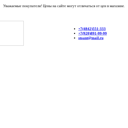
Уважаемые покупатели! Цены на сайте могут отличаться от цен в магазине.
+7(4842)551-333
+7(920)891-99-99
stoant@mail.ru