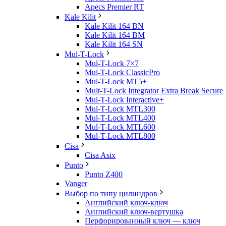
Apecs Premier RT
Kale Kilit
Kale Kilit 164 BN
Kale Kilit 164 BM
Kale Kilit 164 SN
Mul-T-Lock
Mul-T-Lock 7×7
Mul-T-Lock ClassicPro
Mul-T-Lock MT5+
Mult-T-Lock Integrator Extra Break Secure
Mul-T-Lock Interactive+
Mul-T-Lock MTL300
Mul-T-Lock MTL400
Mul-T-Lock MTL600
Mul-T-Lock MTL800
Cisa
Cisa Asix
Punto
Punto Z400
Vanger
Выбор по типу цилиндров
Английский ключ-ключ
Английский ключ-вертушка
Перфорированный ключ — ключ