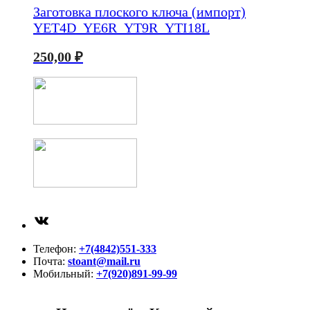
Заготовка плоского ключа (импорт)
YET4D_YE6R_YT9R_YTI18L
250,00
₽
ВКонтакте
Телефон:
+7(4842)551-333
Почта:
stoant@mail.ru
Мобильный:
+7(920)891-99-99