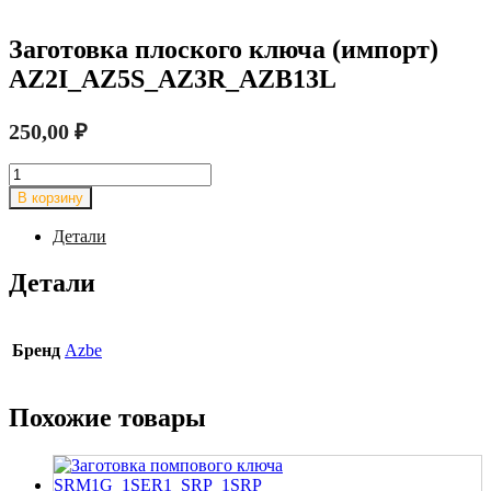
Заготовка плоского ключа (импорт)
AZ2I_AZ5S_AZ3R_AZB13L
250,00
₽
Количество
товара
В корзину
Заготовка
плоского
Детали
ключа
(импорт)
Детали
AZ2I_AZ5S_AZ3R_AZB13L
Бренд
Azbe
Похожие товары