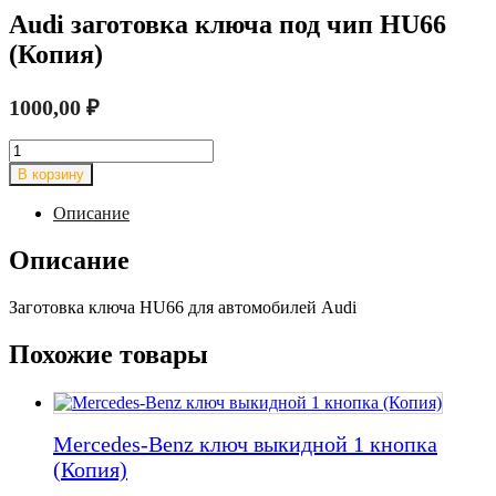
Audi заготовка ключа под чип HU66
(Копия)
1000,00
₽
Количество
товара
В корзину
Audi
заготовка
Описание
ключа
под
Описание
чип
HU66
Заготовка ключа HU66 для автомобилей Audi
(Копия)
Похожие товары
Mercedes-Benz ключ выкидной 1 кнопка
(Копия)