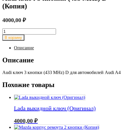
(Копия)
4000,00
₽
Количество
товара
В корзину
Audi
ключ
Описание
3
кнопки
Описание
(433
MHz)
Audi ключ 3 кнопки (433 MHz) D для автомобилей Audi A4
D
(Копия)
Похожие товары
Lada выкидной ключ (Оригинал)
4000,00
₽