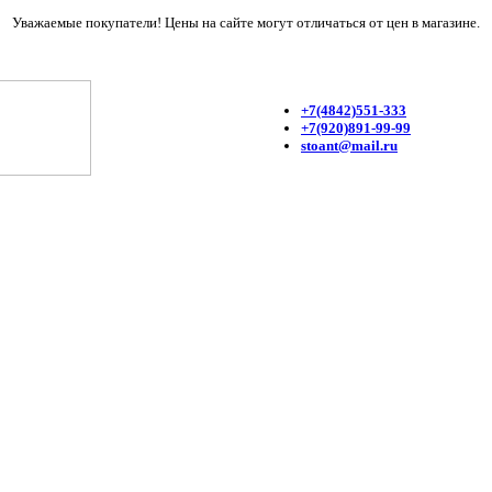
Уважаемые покупатели! Цены на сайте могут отличаться от цен в магазине.
+7(4842)551-333
+7(920)891-99-99
stoant@mail.ru