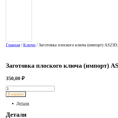
Главная
/
Ключи
/ Заготовка плоского ключа (импорт) AS
Заготовка плоского ключа (импорт) 
350,00
₽
Количество
товара
В корзину
Заготовка
плоского
Детали
ключа
(импорт)
Детали
AS23D_AA68_ASS63_ASA6