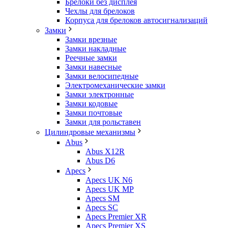
Брелоки без дисплея
Чехлы для брелоков
Корпуса для брелоков автосигнализаций
Замки
Замки врезные
Замки накладные
Реечные замки
Замки навесные
Замки велосипедные
Электромеханические замки
Замки электронные
Замки кодовые
Замки почтовые
Замки для рольставен
Цилиндровые механизмы
Abus
Abus X12R
Abus D6
Apecs
Apecs UK N6
Apecs UK MP
Apecs SM
Apecs SC
Apecs Premier XR
Apecs Premier XS