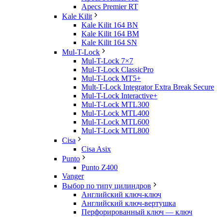
Apecs Premier RT
Kale Kilit
Kale Kilit 164 BN
Kale Kilit 164 BM
Kale Kilit 164 SN
Mul-T-Lock
Mul-T-Lock 7×7
Mul-T-Lock ClassicPro
Mul-T-Lock MT5+
Mult-T-Lock Integrator Extra Break Secure
Mul-T-Lock Interactive+
Mul-T-Lock MTL300
Mul-T-Lock MTL400
Mul-T-Lock MTL600
Mul-T-Lock MTL800
Cisa
Cisa Asix
Punto
Punto Z400
Vanger
Выбор по типу цилиндров
Английский ключ-ключ
Английский ключ-вертушка
Перфорированный ключ — ключ