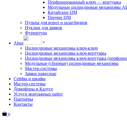
Перфорированный ключ — вертушка
Модульные цилиндровые механизмы 
Китайские ЦМ
Прочие ЦМ
Пульты для ворот и шлагбаумов
Нуклии для замков
Фурнитура
Abus
Цилиндровые механизмы ключ-ключ
Цилиндровые механизмы ключ-вертушка
Цилиндровые механизмы ключ-вертушка (перфори
Модульные (сборные) цилиндровые механизмы
Мастер-системы
Замки навесные
Сейфы и шкафы
Мастер-системы
Домофоны в Калуге
Услуги монтажных работ
Партнёры
Контакты
0