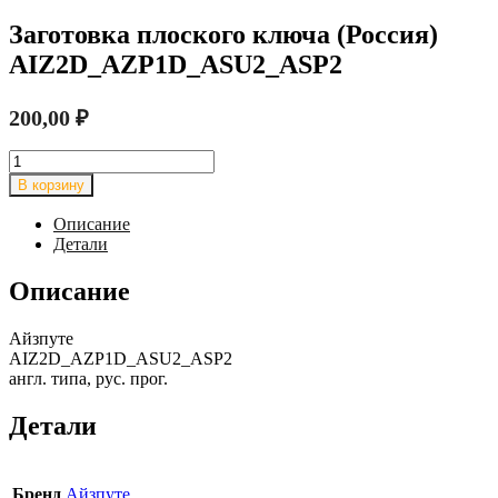
Заготовка плоского ключа (Россия)
AIZ2D_AZP1D_ASU2_ASP2
200,00
₽
Количество
товара
В корзину
Заготовка
плоского
Описание
ключа
Детали
(Россия)
AIZ2D_AZP1D_ASU2_ASP2
Описание
Айзпуте
AIZ2D_AZP1D_ASU2_ASP2
англ. типа, рус. прог.
Детали
Бренд
Айзпуте