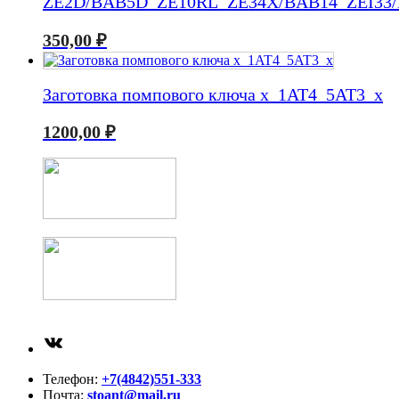
ZE2D/BAB5D_ZE10RL_ZE34X/BAB14_ZEI33
350,00
₽
Заготовка помпового ключа x_1AT4_5AT3_x
1200,00
₽
ВКонтакте
Телефон:
+7(4842)551-333
Почта:
stoant@mail.ru