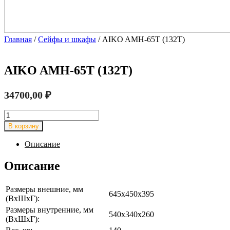
Главная
/
Сейфы и шкафы
/ AIKO AMH-65T (132T)
AIKO AMH-65T (132T)
34700,00
₽
Количество
товара
В корзину
AIKO
AMH-
Описание
65T
(132T)
Описание
Размеры внешние, мм
645x450x395
(ВхШхГ):
Размеры внутренние, мм
540x340x260
(ВхШхГ):