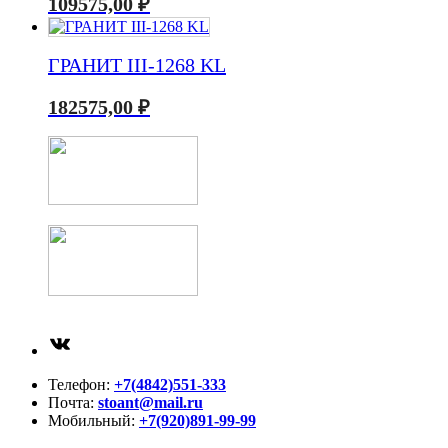
109575,00
₽
ГРАНИТ III-1268 KL
182575,00
₽
ВКонтакте
Телефон:
+7(4842)551-333
Почта:
stoant@mail.ru
Мобильный:
+7(920)891-99-99