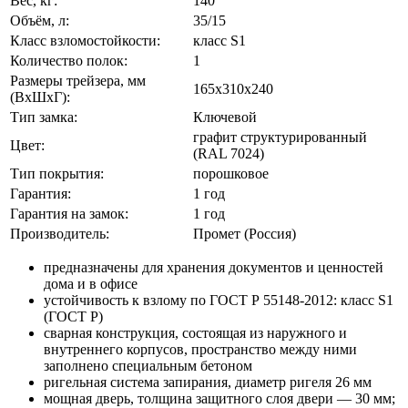
Вес, кг:
140
Объём, л:
35/15
Класс взломостойкости:
класс S1
Количество полок:
1
Размеры трейзера, мм
165х310х240
(ВхШхГ):
Тип замка:
Ключевой
графит структурированный
Цвет:
(RAL 7024)
Тип покрытия:
порошковое
Гарантия:
1 год
Гарантия на замок:
1 год
Производитель:
Промет (Россия)
предназначены для хранения документов и ценностей
дома и в офисе
устойчивость к взлому по ГОСТ Р 55148-2012: класс S1
(ГОСТ Р)
сварная конструкция, состоящая из наружного и
внутреннего корпусов, пространство между ними
заполнено специальным бетоном
ригельная система запирания, диаметр ригеля 26 мм
мощная дверь, толщина защитного слоя двери — 30 мм;