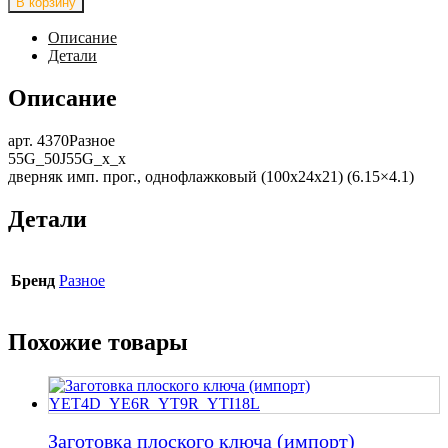
В корзину
Заготовка
сувальдного
Описание
ключа
Детали
(однофлажковый)
55G_50J55G_x_x
Описание
арт. 4370Разное
55G_50J55G_x_x
дверняк имп. прог., однофлажковый (100x24x21) (6.15×4.1)
Детали
Бренд
Разное
Похожие товары
Заготовка плоского ключа (импорт)