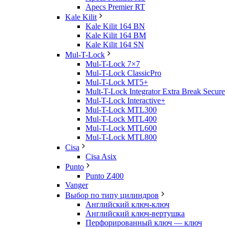
Apecs Premier RT
Kale Kilit
Kale Kilit 164 BN
Kale Kilit 164 BM
Kale Kilit 164 SN
Mul-T-Lock
Mul-T-Lock 7×7
Mul-T-Lock ClassicPro
Mul-T-Lock MT5+
Mult-T-Lock Integrator Extra Break Secure
Mul-T-Lock Interactive+
Mul-T-Lock MTL300
Mul-T-Lock MTL400
Mul-T-Lock MTL600
Mul-T-Lock MTL800
Cisa
Cisa Asix
Punto
Punto Z400
Vanger
Выбор по типу цилиндров
Английский ключ-ключ
Английский ключ-вертушка
Перфорированный ключ — ключ