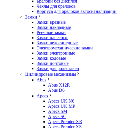
Брелоки без дисплея
Чехлы для брелоков
Корпуса для брелоков автосигнализаций
Замки
Замки врезные
Замки накладные
Реечные замки
Замки навесные
Замки велосипедные
Электромеханические замки
Замки электронные
Замки кодовые
Замки почтовые
Замки для рольставен
Цилиндровые механизмы
Abus
Abus X12R
Abus D6
Apecs
Apecs UK N6
Apecs UK MP
Apecs SM
Apecs SC
Apecs Premier XR
Apecs Premier XS