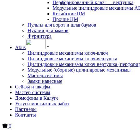
Перфорированный ключ — вертушка
Модульные цилиндровые механизмы 
Китайские ЦМ
Прочие ЦМ
Пульты для ворот и шлагбаумов
Нуклии для замков
Фурнитура
Abus
Цилиндровые механизмы ключ-ключ
Цилиндровые механизмы ключ-вертушка
Цилиндровые механизмы ключ-вертушка (перфори
Модульные (сборные) цилиндровые механизмы
Мастер-системы
Замки навесные
Сейфы и шкафы
Мастер-системы
Домофоны в Калуге
Услуги монтажных работ
Партнёры
Контакты
0