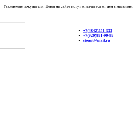
Уважаемые покупатели! Цены на сайте могут отличаться от цен в магазине.
+7(4842)551-333
+7(920)891-99-99
stoant@mail.ru