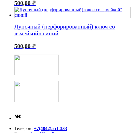
500,00
₽
Луночный (перфорированный) ключ со
«змейкой» синий
500,00
₽
ВКонтакте
Телефон:
+7(4842)551-333