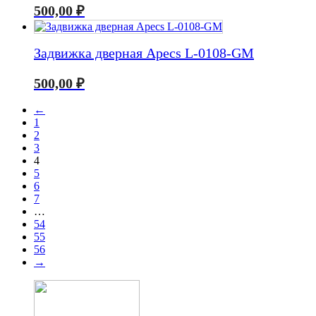
500,00
₽
Задвижка дверная Apecs L-0108-GM
500,00
₽
←
1
2
3
4
5
6
7
…
54
55
56
→