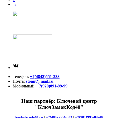
→
ВКонтакте
Телефон:
+7(4842)551-333
Почта:
stoant@mail.ru
Мобильный:
+7(920)891-99-99
Наш партнёр: Ключевой центр
"КлючЗамокКод40"
keylockcode40.ru
|
+7(4842)554-333
|
+7(901)995-84-40