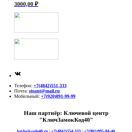
3000,00
₽
ВКонтакте
Телефон:
+7(4842)551-333
Почта:
stoant@mail.ru
Мобильный:
+7(920)891-99-99
Наш партнёр: Ключевой центр
"КлючЗамокКод40"
keylockcode40.ru
|
+7(4842)554-333
|
+7(901)995-84-40