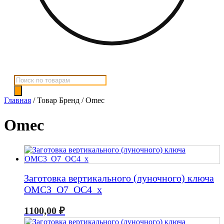
Поиск
товаров
Главная
/ Товар Бренд / Omec
Omec
Заготовка вертикального (луночного) ключа
OMC3_O7_OC4_x
1100,00
₽