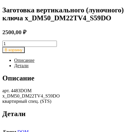
Заготовка вертикального (луночного)
ключа x_DM50_DM22TV4_S59DO
2500,00
₽
Количество
товара
В корзину
Заготовка
вертикального
Описание
(луночного)
Детали
ключа
x_DM50_DM22TV4_S59DO
Описание
арт. 4483DOM
x_DM50_DM22TV4_S59DO
квартирный спец. (STS)
Детали
Бренд
DOM