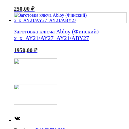
250,00
₽
Заготовка ключа Abloy (Финский)
x_x_AY21/AY27_AY21/ABY27
1950,00
₽
ВКонтакте