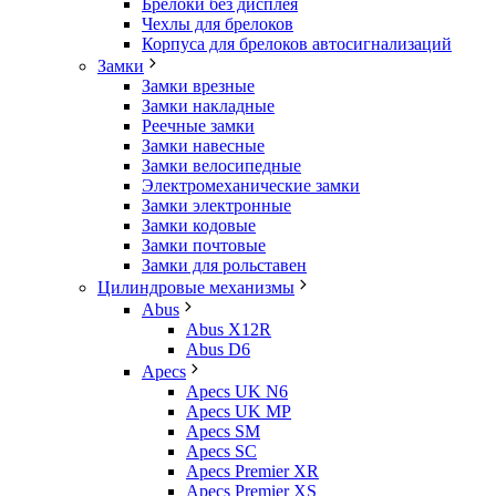
Брелоки без дисплея
Чехлы для брелоков
Корпуса для брелоков автосигнализаций
Замки
Замки врезные
Замки накладные
Реечные замки
Замки навесные
Замки велосипедные
Электромеханические замки
Замки электронные
Замки кодовые
Замки почтовые
Замки для рольставен
Цилиндровые механизмы
Abus
Abus X12R
Abus D6
Apecs
Apecs UK N6
Apecs UK MP
Apecs SM
Apecs SC
Apecs Premier XR
Apecs Premier XS