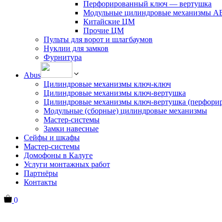
Перфорированный ключ — вертушка
Модульные цилиндровые механизмы 
Китайские ЦМ
Прочие ЦМ
Пульты для ворот и шлагбаумов
Нуклии для замков
Фурнитура
Abus
Цилиндровые механизмы ключ-ключ
Цилиндровые механизмы ключ-вертушка
Цилиндровые механизмы ключ-вертушка (перфори
Модульные (сборные) цилиндровые механизмы
Мастер-системы
Замки навесные
Сейфы и шкафы
Мастер-системы
Домофоны в Калуге
Услуги монтажных работ
Партнёры
Контакты
0