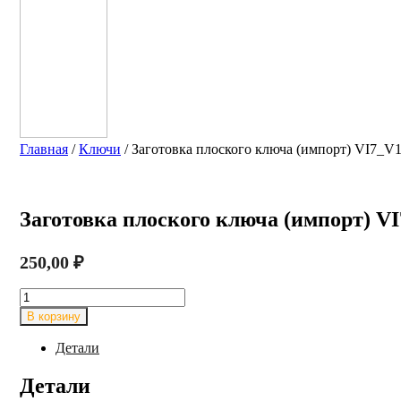
Главная
/
Ключи
/ Заготовка плоского ключа (импорт) VI7
Заготовка плоского ключа (импорт) 
250,00
₽
Количество
товара
В корзину
Заготовка
плоского
Детали
ключа
(импорт)
Детали
VI7_V14_VI13_VRO18S