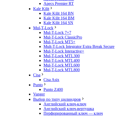
Apecs Premier RT
Kale Kilit
Kale Kilit 164 BN
Kale Kilit 164 BM
Kale Kilit 164 SN
Mul-T-Lock
Mul-T-Lock 7×7
Mul-T-Lock ClassicPro
Mul-T-Lock MT5+
Mult-T-Lock Integrator Extra Break Secure
Mul-T-Lock Interactive+
Mul-T-Lock MTL300
Mul-T-Lock MTL400
Mul-T-Lock MTL600
Mul-T-Lock MTL800
Cisa
Cisa Asix
Punto
Punto Z400
Vanger
Выбор по типу цилиндров
Английский ключ-ключ
Английский ключ-вертушка
Перфорированный ключ — ключ