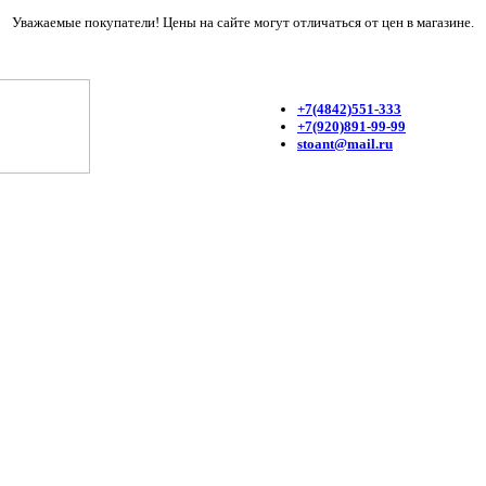
Уважаемые покупатели! Цены на сайте могут отличаться от цен в магазине.
+7(4842)551-333
+7(920)891-99-99
stoant@mail.ru