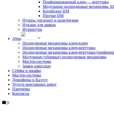
Перфорированный ключ — вертушка
Модульные цилиндровые механизмы 
Китайские ЦМ
Прочие ЦМ
Пульты для ворот и шлагбаумов
Нуклии для замков
Фурнитура
Abus
Цилиндровые механизмы ключ-ключ
Цилиндровые механизмы ключ-вертушка
Цилиндровые механизмы ключ-вертушка (перфори
Модульные (сборные) цилиндровые механизмы
Мастер-системы
Замки навесные
Сейфы и шкафы
Мастер-системы
Домофоны в Калуге
Услуги монтажных работ
Партнёры
Контакты
0