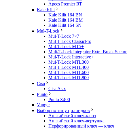
Apecs Premier RT
Kale Kilit
Kale Kilit 164 BN
Kale Kilit 164 BM
Kale Kilit 164 SN
Mul-T-Lock
Mul-T-Lock 7×7
Mul-T-Lock ClassicPro
Mul-T-Lock MT5+
Mult-T-Lock Integrator Extra Break Secure
Mul-T-Lock Interactive+
Mul-T-Lock MTL300
Mul-T-Lock MTL400
Mul-T-Lock MTL600
Mul-T-Lock MTL800
Cisa
Cisa Asix
Punto
Punto Z400
Vanger
Выбор по типу цилиндров
Английский ключ-ключ
Английский ключ-вертушка
Перфорированный ключ — ключ