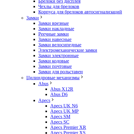
Брелоки без дисплея
Чехлы для брелоков
Корпуса для брелоков автосигнализаций
Замки
Замки врезные
Замки накладные
Реечные замки
Замки навесные
Замки велосипедные
Электромеханические замки
Замки электронные
Замки кодовые
Замки почтовые
Замки для рольставен
Цилиндровые механизмы
Abus
Abus X12R
Abus D6
Apecs
Apecs UK N6
Apecs UK MP
Apecs SM
Apecs SC
Apecs Premier XR
Apecs Premier XS