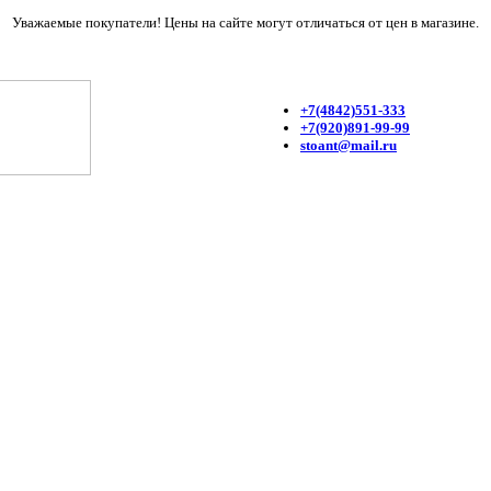
Уважаемые покупатели! Цены на сайте могут отличаться от цен в магазине.
+7(4842)551-333
+7(920)891-99-99
stoant@mail.ru