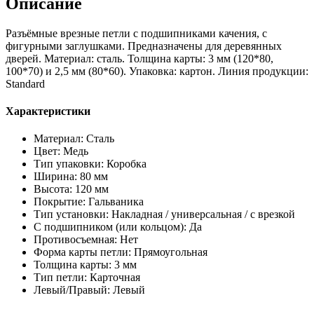
Описание
Steel-
AC-
Разъёмные врезные петли с подшипниками качения, с
L
фигурными заглушками. Предназначены для деревянных
дверей. Материал: сталь. Толщина карты: 3 мм (120*80,
100*70) и 2,5 мм (80*60). Упаковка: картон. Линия продукции:
Standard
Характеристики
Материал: Сталь
Цвет: Медь
Тип упаковки: Коробка
Ширина: 80 мм
Высота: 120 мм
Покрытие: Гальваника
Тип установки: Накладная / универсальная / с врезкой
С подшипником (или кольцом): Да
Противосъемная: Нет
Форма карты петли: Прямоугольная
Толщина карты: 3 мм
Тип петли: Карточная
Левый/Правый
: Левый