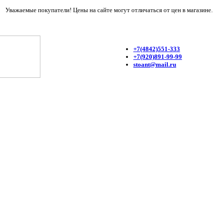
Уважаемые покупатели! Цены на сайте могут отличаться от цен в магазине.
+7(4842)551-333
+7(920)891-99-99
stoant@mail.ru