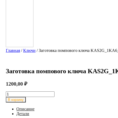
Главная
/
Ключи
/ Заготовка помпового ключа KAS2G_1KA
Заготовка помпового ключа KAS2G_
1200,00
₽
Количество
товара
В корзину
Заготовка
помпового
Описание
ключа
Детали
KAS2G_1KA6_5KY2_7KLP