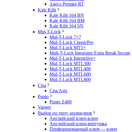
Apecs Premier RT
Kale Kilit
Kale Kilit 164 BN
Kale Kilit 164 BM
Kale Kilit 164 SN
Mul-T-Lock
Mul-T-Lock 7×7
Mul-T-Lock ClassicPro
Mul-T-Lock MT5+
Mult-T-Lock Integrator Extra Break Secure
Mul-T-Lock Interactive+
Mul-T-Lock MTL300
Mul-T-Lock MTL400
Mul-T-Lock MTL600
Mul-T-Lock MTL800
Cisa
Cisa Asix
Punto
Punto Z400
Vanger
Выбор по типу цилиндров
Английский ключ-ключ
Английский ключ-вертушка
Перфорированный ключ — ключ