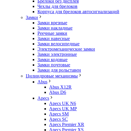
Брелоки без дисплея
Чехлы для брелоков
Корпуса для брелоков автосигнализаций
Замки
Замки врезные
Замки накладные
Реечные замки
Замки навесные
Замки велосипедные
Электромеханические замки
Замки электронные
Замки кодовые
Замки почтовые
Замки для рольставен
Цилиндровые механизмы
Abus
Abus X12R
Abus D6
Apecs
Apecs UK N6
Apecs UK MP
Apecs SM
Apecs SC
Apecs Premier XR
Apecs Premier XS