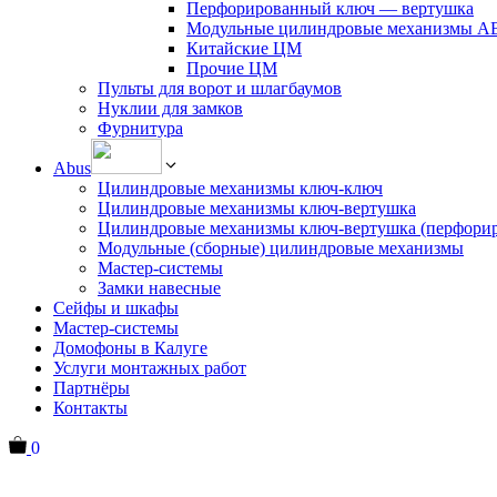
Перфорированный ключ — вертушка
Модульные цилиндровые механизмы 
Китайские ЦМ
Прочие ЦМ
Пульты для ворот и шлагбаумов
Нуклии для замков
Фурнитура
Abus
Цилиндровые механизмы ключ-ключ
Цилиндровые механизмы ключ-вертушка
Цилиндровые механизмы ключ-вертушка (перфори
Модульные (сборные) цилиндровые механизмы
Мастер-системы
Замки навесные
Сейфы и шкафы
Мастер-системы
Домофоны в Калуге
Услуги монтажных работ
Партнёры
Контакты
0